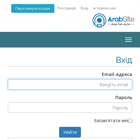
Реєстрація
Вхід
Українська
Переглянути кошик
Toggle
navigation
Вхід
Email-адреса
Пароль
Запам'ятати мене